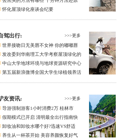
去黑头的方法有哪些 十分钟方法还原
怀化屋顶绿化座谈会纪要
自驾出行:
>>>更多
世界接吻日无美唇不女神 你的嘟嘟唇
发改委到华南理工大学考察屋顶绿化的
中山大学地球环境与地球资源研究中心
第五届新浪微博全国大学生绿植领养活
驴友资讯:
>>>更多
导游强制游客1小时消费2万 桂林市
假期模式已开启 清明最全出行指南快
卸妆油和卸妆水哪个好?迅速VS舒适
养生从一杯茶开始 美容养颜恢复好气