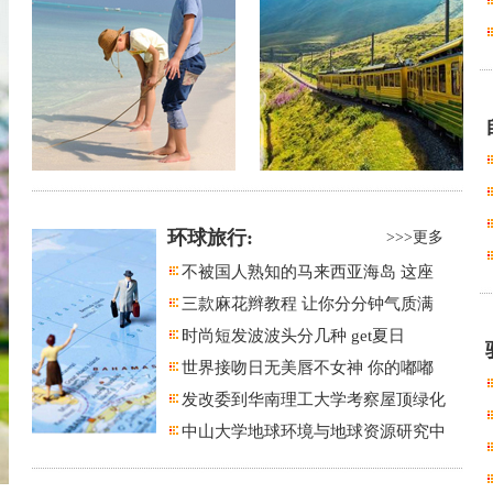
环球旅行:
>>>更多
不被国人熟知的马来西亚海岛 这座
三款麻花辫教程 让你分分钟气质满
时尚短发波波头分几种 get夏日
世界接吻日无美唇不女神 你的嘟嘟
发改委到华南理工大学考察屋顶绿化
中山大学地球环境与地球资源研究中