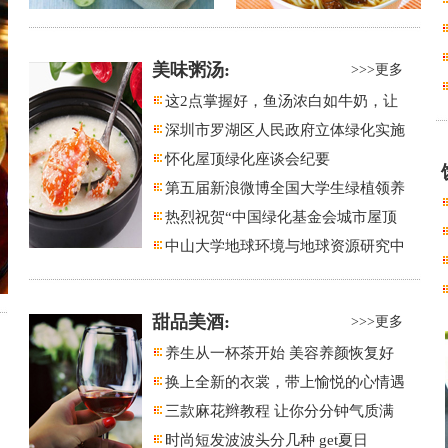
美味粥汤:
>>>更多
这2点掌握好，鱼汤浓白如牛奶，让
深圳市罗湖区人民政府立体绿化实施
怀化屋顶绿化座谈会纪要
第五届新浪微博全国大学生绿植领养
热烈祝贺“中国绿化基金会城市屋顶
中山大学地球环境与地球资源研究中
甜品美酒:
>>>更多
养生从一杯茶开始 美容养颜恢复好
换上全新的衣裳，带上愉悦的心情遇
三款麻花辫教程 让你分分钟气质满
时尚短发波波头分几种 get夏日