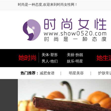
时尚是一种态度,欢迎来到时尚女性网！
美体
·
塑形
美丽
·
扮靓
男人
·
他们
娱乐
·
明星