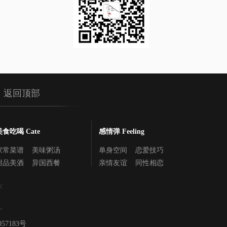
返回顶部
美食吃喝 Cate
感情弹 Feeling
家常菜谱
美味粥汤
单身空间
恋爱技巧
甜品美酒
异国西餐
亲情友谊
同性相恋
.
057183号