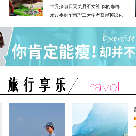
世界接吻日无美唇不女神 你的嘟嘟
发改委到华南理工大学考察屋顶绿化