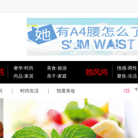
奢华
·
时尚
美食
·
旅游
情感
·
两性
尚品
·
家居
亲子
·
家庭
聚焦
·
乐活