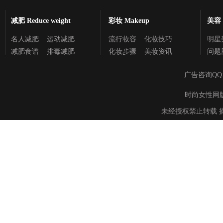
减肥 Reduce weight
彩妆 Makeup
美容 C
名人减肥
运动减肥
流行妆容
化妆技巧
明星
减肥食谱
排毒减肥
化妆步骤
美妆资讯
问题
广告咨询QQ
时尚女性网版权所有 
未经授权禁止转载 