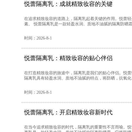
悦蕾隔离乳：成就精致妆容的关键
在追求精致妆容的道路上，隔离乳起着关键的作用。悦蕾轻
素。 悦蕾隔离乳是一款轻盈水润、质地不油腻的隔离防晒霜
时间：2026-8-1
悦蕾隔离乳：精致妆容的贴心伴侣
在打造精致妆容的旅途中，隔离乳是我们的贴心伴侣。悦蕾
隔离乳具有轻盈水润、质地不油腻的特点，将防晒，抗氧化，
时间：2026-8-1
悦蕾隔离乳：开启精致妆容新时代
在当今追求精致妆容的时代，隔离乳的重要性不言而喻。悦