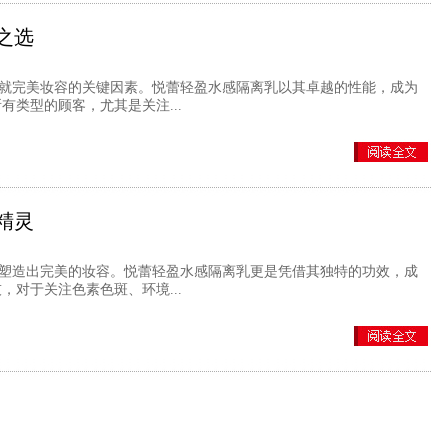
之选
就完美妆容的关键因素。悦蕾轻盈水感隔离乳以其卓越的性能，成为
类型的顾客，尤其是关注...
精灵
塑造出完美的妆容。悦蕾轻盈水感隔离乳更是凭借其独特的功效，成
对于关注色素色斑、环境...