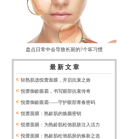
盘点日常中会导致长斑的7个坏习惯
最 新 文 章
轻熟肌选悦蕾面膜，开启抗衰之旅
悦蕾御龄眼霜，书写眼部抗衰传奇
悦蕾御龄眼霜——守护眼部青春密码
悦蕾面膜：熟龄肌的焕颜密钥
悦蕾面膜：为熟龄肌松弛肌肤注入活力
悦蕾面膜：熟龄肌松弛肌肤的焕新之选