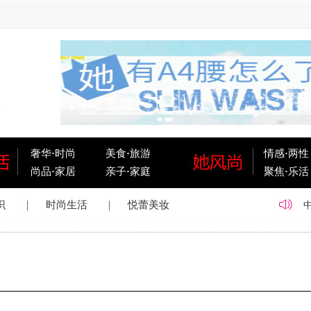
奢华
·
时尚
美食
·
旅游
情感
·
两性
尚品
·
家居
亲子
·
家庭
聚焦
·
乐活