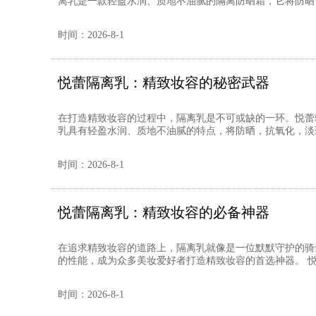
离乳是一款轻盈水润、质地不油腻的隔离防晒霜，它将防晒，
时间：2026-8-1
悦蕾隔离乳：精致妆容的秘密武器
在打造精致妆容的过程中，隔离乳是不可或缺的一环。悦蕾
乳具有轻盈水润、质地不油腻的特点，将防晒，抗氧化，淡斑
时间：2026-8-1
悦蕾隔离乳：精致妆容的必备神器
在追求精致妆容的道路上，隔离乳就像是一位默默守护的骑
的性能，成为众多美妆爱好者打造精致妆容的首选神器。 悦蕾
时间：2026-8-1