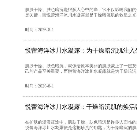
肌肤干燥、肤色暗沉是很多人心中的痛，它不仅影响我们的
是关键，而悦蕾海洋冰川水凝露就是干燥暗沉肌的救星之光，照
时间：2026-8-1
悦蕾海洋冰川水凝露：为干燥暗沉肌注入
肌肤干燥、肤色暗沉，就像给原本美丽的肌肤蒙上了一层灰
己的产品至关重要，而悦蕾海洋冰川水凝露就是为干燥暗沉肌
时间：2026-8-1
悦蕾海洋冰川水凝露：干燥暗沉肌的焕活
在护肤的漫漫征途中，肌肤干燥、肤色暗沉是许多人面临的
悦蕾海洋冰川水凝露便是这把珍贵的钥匙，为干燥暗沉的肌肤带