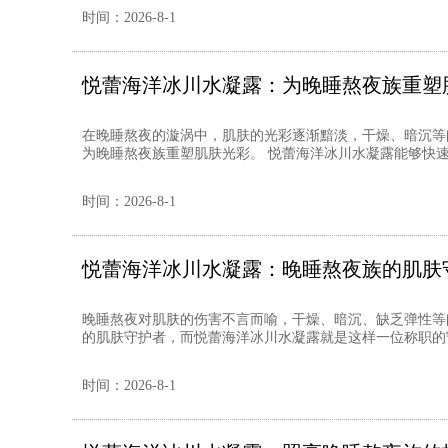
时间：2026-8-1
悦蕾海洋冰川水凝露：为晚睡熬夜族重塑
在晚睡熬夜的漩涡中，肌肤的光彩逐渐黯淡，干燥、暗沉等
为晚睡熬夜族重塑肌肤光彩。 悦蕾海洋冰川水凝露能够快速渗
时间：2026-8-1
悦蕾海洋冰川水凝露：晚睡熬夜族的肌肤
晚睡熬夜对肌肤的伤害不言而喻，干燥、暗沉、缺乏弹性等
的肌肤守护者，而悦蕾海洋冰川水凝露就是这样一位称职的守护
时间：2026-8-1