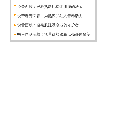
悦蕾面膜：拯救熟龄肌松弛肌肤的法宝
悦蕾奢宠面霜，为熬夜肌注入青春活力
悦蕾面膜：轻熟肌延缓衰老的守护者
明星同款宝藏！悦蕾御龄眼霜点亮眼周希望