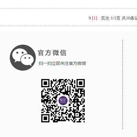
9
[1]
:
页次:1/1页 共10条