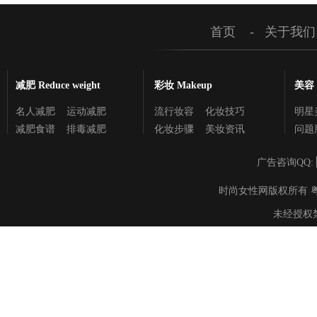
首页
-
关于我们
减肥 Reduce weight
彩妆 Makeup
美容 C
名人减肥
运动减肥
流行妆容
化妆技巧
明星
减肥食谱
排毒减肥
化妆步骤
美妆资讯
问题
广告咨询QQ:
时尚女性网版权所有 粤ICP备895
未经授权