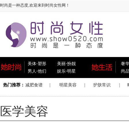
时尚是一种态度,欢迎来到时尚女性网！
美体
·
塑形
美丽
·
扮靓
奢
男人
·
他们
娱乐
·
明星
尚
医学美容