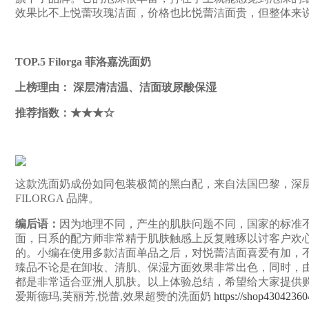
效果比不上悦蕾玫瑰洁面，价格也比悦蕾洁面贵，但整体来
TOP.5 Filorga 菲洛嘉洗面奶
上榜理由： 深层清洁温、洁面玻尿酸保湿
推荐指数：★★★☆
这款洗面奶成份如同包装极简的黑白配，来自法国巴黎，深层清洁温
FILORGA 品牌。
编后语：
因为地理不同，产生的肌肤问题不同，国家的标准
面，日系的配方师非常精于肌肤触感上反复雕琢以讨客户欢
的。小编在使用多款洁面单品之后，对悦蕾洁面喜爱有加，
臻品不论是在卸妆、清肌、保湿方面效果非常出色，同时，
都是非常适合亚洲人肌肤。以上体验总结，希望给大家提供购买洁面
爱斯德玛,芙丽芳,悦蕾,效果超赞的洗面奶
https://shop43042360