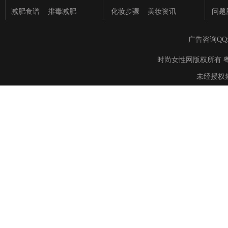
减肥食谱
排毒减肥
化妆步骤
美妆资讯
问题
广告咨询QQ
时尚女性网版权所有 粤ICP备895
未经授权