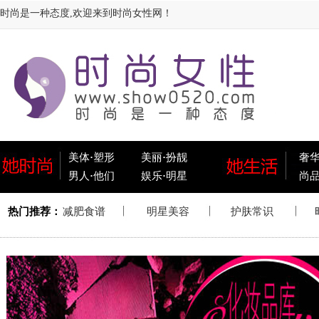
时尚是一种态度,欢迎来到时尚女性网！
美体
·
塑形
美丽
·
扮靓
奢
男人
·
他们
娱乐
·
明星
尚