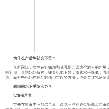
为什么产后胸部会下垂？
众所周知，女性在妊娠期和哺乳期会因为孕激素的作用，
哺乳期，直到妈妈断奶，卵巢机能下降，激素水平降低，乳
象。而有些妈妈在哺乳时使用错误的方法，也会导致乳房缩
胸部缩水下垂怎么办？
1.加强营养
首先在饮食中应加强营养，多吃一些豆奶蛋等高蛋白食物