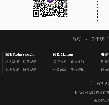
首页
-
关于我们
减肥 Reduce weight
彩妆 Makeup
美容 C
名人减肥
运动减肥
流行妆容
化妆技巧
明星
减肥食谱
排毒减肥
化妆步骤
美妆资讯
问题
广告咨询QQ
时尚女性网版权所有 粤ICP备895
未经授权