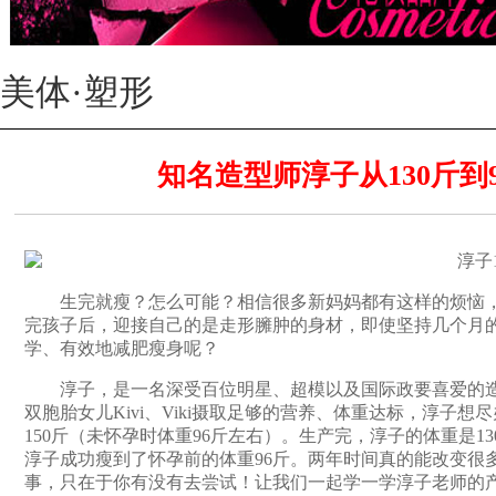
美体·塑形
知名造型师淳子从130斤到
生完就瘦？怎么可能？相信很多新妈妈都有这样的烦恼，
完孩子后，迎接自己的是走形臃肿的身材，即使坚持几个月
学、有效地减肥瘦身呢？
淳子，是一名深受百位明星、超模以及国际政要喜爱的造
双胞胎女儿Kivi、Viki摄取足够的营养、体重达标，淳子
150斤（未怀孕时体重96斤左右）。生产完，淳子的体重是1
淳子成功瘦到了怀孕前的体重96斤。两年时间真的能改变很
事，只在于你有没有去尝试！让我们一起学一学淳子老师的