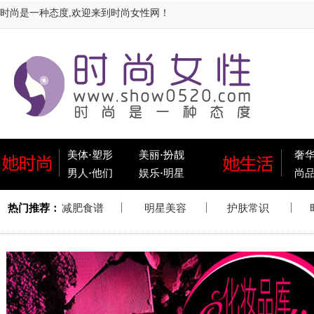
时尚是一种态度,欢迎来到时尚女性网！
美体
·
塑形
美丽
·
扮靓
奢
男人
·
他们
娱乐
·
明星
尚